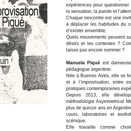
expériences pour questionner l
la sensation, la parole et l’atten
Chaque rencontre est une invit
à déplacer les habitudes du c
d’exister ensemble.
Quels mouvements peuvent surgi
désirs et les contextes ? C
laisse pas encore nommer ?
Manuela Piqué
est danseuse,
pédagogue argentine.
Née à Buenos Aires, elle se fo
et à l’improvisation, entre e
pratiques contemporaines expé
Depuis 2013, elle dévelo
méthodologie Asymmetrical Mo
plus de quinze ans en Argentine
cours, laboratoires et work
scénique.
Elle travaille comme chor