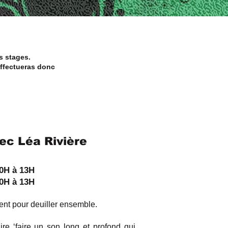
s stages.
effectueras donc
c Léa Rivière
10H à 13H
10H à 13H
t pour deuiller ensemble.
re ‘faire un son long et profond qui