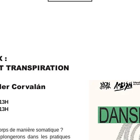
 :
T TRANSPIRATION
er Corvalán
 13H
 13H
corps de manière somatique ?
longerons dans les pratiques