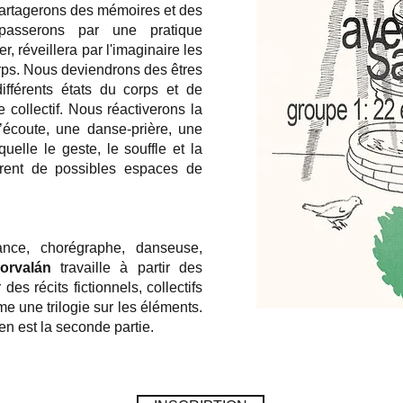
partagerons des mémoires et des
asserons par une pratique
r, réveillera par l'imaginaire les
orps. Nous deviendrons des êtres
fférents états du corps et de
 collectif. Nous réactiverons la
écoute, une danse-prière, une
elle le geste, le souffle et la
vrent de possibles espaces de
ance, chorégraphe, danseuse,
orvalán
travaille à partir des
es récits fictionnels, collectifs
e une trilogie sur les éléments.
en est la seconde partie.