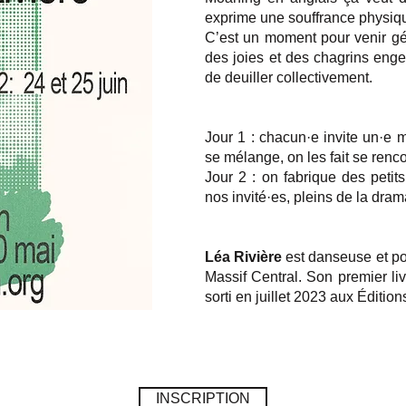
exprime une souffrance physiqu
C’est un moment pour venir gém
des joies et des chagrins enge
de deuiller collectivement.
Jour 1 : chacun·e invite un·e m
se mélange, on les fait se renco
Jour 2 : on fabrique des petit
nos invité·es, pleins de la dra
Léa Rivière
est danseuse et poèt
Massif Central. Son premier liv
sorti en juillet 2023 aux Édit
INSCRIPTION